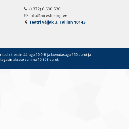
(+372) 6 690 530
info@airesliising.ee
Teatri väljak 3, Tallinn 10143
ritud intressimääraga 10,0 % ja laenutasuga 150 eurot ja
a tagasimaksete summa 15 858 eurot.