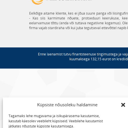
Eelkõige aitame kliente, kes ei jõua suure panga või liisinguf
- Kas siis karmimate nõuete, protseduuri keerukuse, keeleb
eelarvamuse tõttu (enda või tuttava negatiivne kogemus). Ole
firma vajab stardiraha või kui juba tegutseval ettevõttel napi
Enne laenamist tutvu finantsteenuse tingimustega ja vaj
kuumaksega 132,15 eurot on krediid
Küpsiste nõusoleku haldamine
Tagamaks lehe mugavama ja isikupärasema kasutamise,
kasutab käesolev veebileht küpsiseid. Veebilehe kasutamist
jätkates nõustute küpsiste kasutamisega.