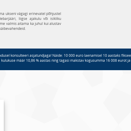
irma ukseni vägagi erinevatel põhjustel
arjääri, liigse ajakulu või isikliku
me valmis aitama ka juhul kui alustav
b käibevahendeid.
adusel konsulteeri asjatundjaga! Näide: 10 000 euro laenamisel 10 aastaks fiksee
i kulukuse määr 10,86 % aastas ning tagasi makstav kogusumma 16 008 eurot j