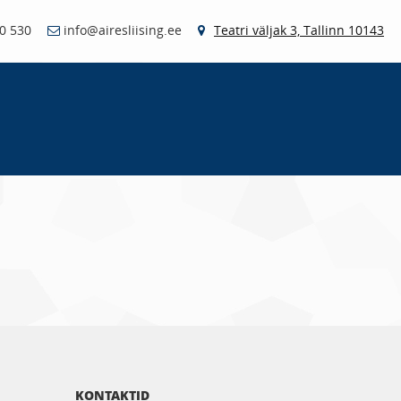
0 530
info@airesliising.ee
Teatri väljak 3, Tallinn 10143
KONTAKTID