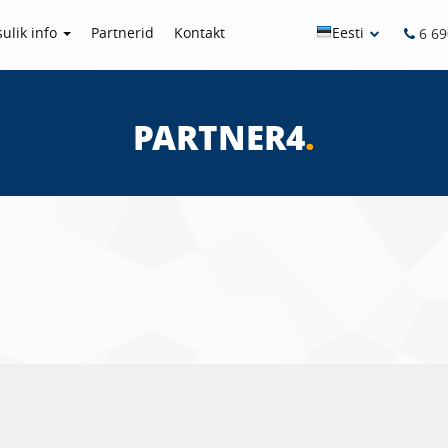
Eesti
ulik info
Partnerid
Kontakt
6 69
PARTNER4